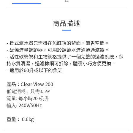
商品描述
- 掛式濾水器只需掛在魚缸頂的背面，節省空間。
- 配備流量調節器，可用於調節水流通過過濾器。
- 活性碳棉架和生物網格提供了一個完整的過濾系統，保
持水質清潔，過濾棉網可拆除，體積小巧方便更換。
- 適用於60
或以下的魚缸
升
產品：Clear View 200
低電消耗，只需3.5W
流量: 每小時200公升
240V/50Hz
輸入:
重量： 0.6kg