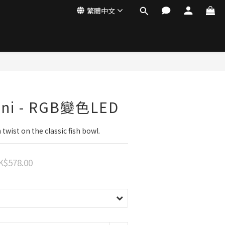
繁體中文
ini - RGB變色LED
twist on the classic fish bowl.
K$578.00