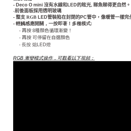
- Deco O mini
沒有水線和
LED
的眩光
,
睇魚睇得更自然。
-前後面板採用透明玻璃
-
整支 RGB
LED
管裝陷在封閉的
PC
管中
，
像暖管一樣完
輕觸感應開關，一按即著！
多種模式:
-
- 再按 8種顏色循環漸變！
- 再按 可停留在自選顏色
-
LED
長按
熄
燈
RGB 漸變模式操作，可觀看以下視頻：