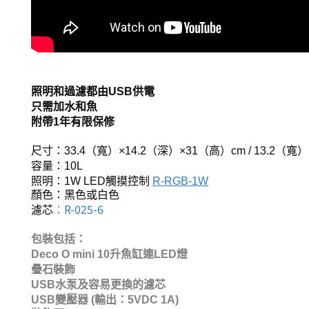
照明和過濾都由
USB
供電
只需加水和魚
附帶
1
年有限保修
尺寸：
33.4
（寬）
×14.2
（深）
×31
（高）
cm / 13.2
（寬）
容量：
10L
照明：
1W LED
觸摸控制
R-RGB-1W
顏色：黑色或白色
R-025-6
濾芯
：
包裝包括：
Deco O mini 10
升魚缸連
LED
燈
疊石裝飾
USB
水泵及容易更換的濾芯
USB
變壓器
(
輸出：
5VDC 1A)