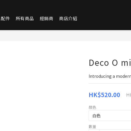
換配件
所有商品
經銷商
商店介紹
Deco O m
Introducing a modern 
HK$520.00
H
顏色
數量