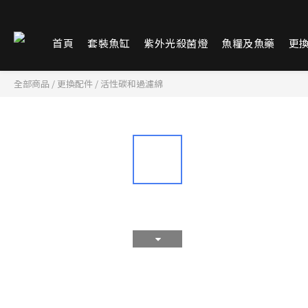
首頁
套裝魚缸
紫外光殺菌燈
魚糧及魚藥
更
全部商品
/
更換配件
/
活性碳和過濾綿