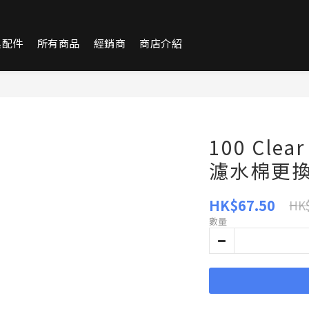
換配件
所有商品
經銷商
商店介紹
100 Cle
濾水棉更換裝
HK$67.50
HK$
數量