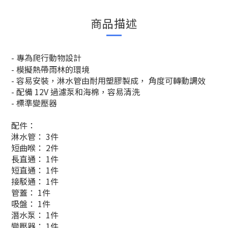
商品描述
- 專為爬行動物設計
- 模擬熱帶雨林的環境
- 容易安裝，淋水管由耐用塑膠製成， 角度可轉動調效
- 配備 12V 過濾泵和海棉，容易清洗
- 標準變壓器
配件：
淋水管： 3件
短曲喉： 2件
長直通： 1件
短直通： 1件
接駁通： 1件
管蓋： 1件
吸盤： 1件
潛水泵： 1件
變壓器： 1件