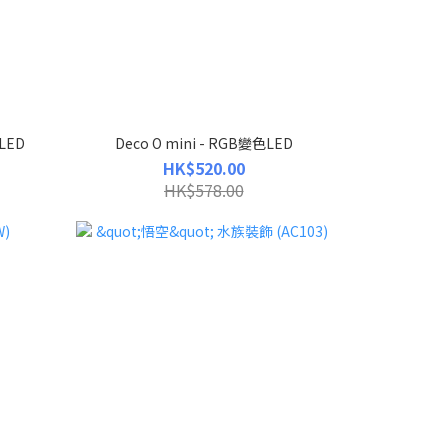
LED
Deco O mini - RGB變色LED
HK$520.00
HK$578.00