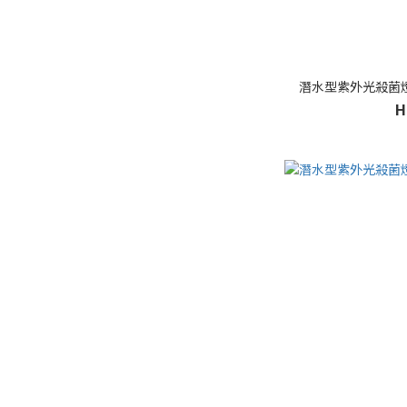
潛水型紫外光殺菌燈專
H