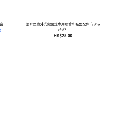
盒
潛水型紫外光殺菌燈專用膠管和吸盤配件 (9W &
24W）
0
HK$25.00